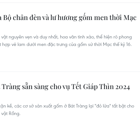
a Bộ chân đèn và lư hương gốm men thời Mạc
vật nguyên vẹn và duy nhất, hoa văn tinh xảo, thể hiện rõ phong
t hợp vẽ lam dưới men đặc trưng của gốm sứ thời Mạc thế kỷ 16.
 Tràng sẵn sàng cho vụ Tết Giáp Thìn 2024
 kề, các cơ sở sản xuất gốm ở Bát Tràng lại "đỏ lửa" tất bật cho
 vật Rồng.