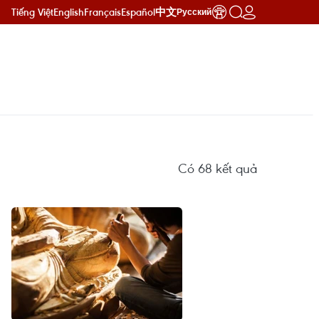
Tiếng Việt
English
Français
Español
中文
Русский
Có
68
kết quả