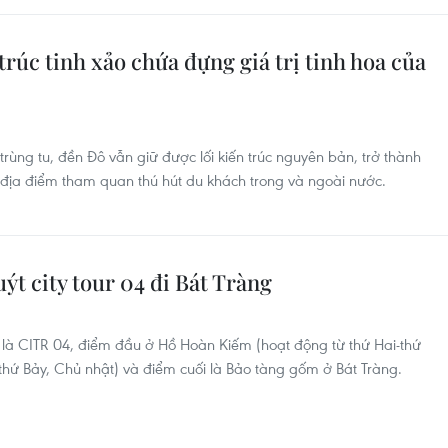
trúc tinh xảo chứa đựng giá trị tinh hoa của
trùng tu, đền Đô vẫn giữ được lối kiến trúc nguyên bản, trở thành
 địa điểm tham quan thú hút du khách trong và ngoài nước.
ýt city tour 04 đi Bát Tràng
iệu là CITR 04, điểm đầu ở Hồ Hoàn Kiếm (hoạt động từ thứ Hai-thứ
hứ Bảy, Chủ nhật) và điểm cuối là Bảo tàng gốm ở Bát Tràng.