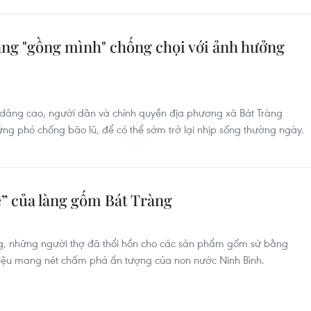
àng "gồng mình" chống chọi với ảnh hưởng
dâng cao, người dân và chính quyền địa phương xã Bát Tràng
ứng phó chống bão lũ, để có thể sớm trở lại nhịp sống thường ngày.
ề” của làng gốm Bát Tràng
ng, những người thợ đã thổi hồn cho các sản phẩm gốm sứ bằng
điệu mang nét chấm phá ấn tượng của non nước Ninh Bình.