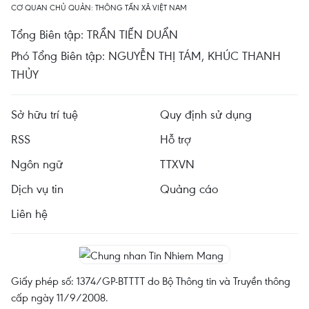
CƠ QUAN CHỦ QUẢN: THÔNG TẤN XÃ VIỆT NAM
Tổng Biên tập: TRẦN TIẾN DUẨN
Phó Tổng Biên tập: NGUYỄN THỊ TÁM, KHÚC THANH
THỦY
Sở hữu trí tuệ
Quy định sử dụng
RSS
Hỗ trợ
Ngôn ngữ
TTXVN
Dịch vụ tin
Quảng cáo
Liên hệ
Giấy phép số: 1374/GP-BTTTT do Bộ Thông tin và Truyền thông
cấp ngày 11/9/2008.