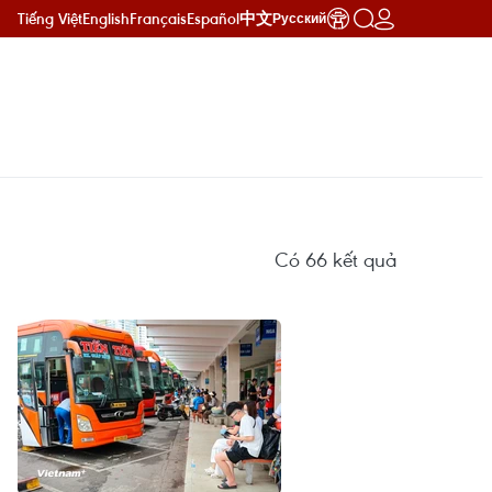
Tiếng Việt
English
Français
Español
中文
Русский
Có
66
kết quả