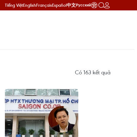
Tiếng Việt
English
Français
Español
中文
Русский
Có
163
kết quả