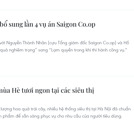
 bổ sung lần 4 vụ án Saigon Co.op
ối với Nguyễn Thành Nhân (cựu Tổng giám đốc Saigon Co.op) và Hồ
quả nghiêm trọng” sang “Lạm quyền trong khi thi hành công vụ."
 mùa Hè tươi ngon tại các siêu thị
ợng hoa quả trái cây, nhiều hệ thống siêu thị tại Hà Nội đã chuẩn
ản phẩm để sẵn sàng phục vụ cho nhu cầu của người tiêu dùng.