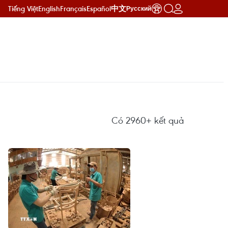
Tiếng Việt
English
Français
Español
中文
Русский
Có
2960+
kết quả