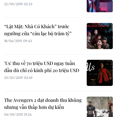
22/05/2019 02:23
“Lật Mặt: Nhà Có Khách” trước
ngưỡng cửa “câu lạc bộ trăm tỷ”
18/04/2019 09:43
'Us' thu về 70 triệu USD ngay tuần
đầu dù chỉ có kinh phí 20 triệu USD
25/03/2019 03:49
The Avengers 2 đạt doanh thu khủng
nhưng vẫn thấp hơn dự kiến
04/05/2015 01:24