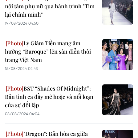
nội tâm phụ nữ qua hành trình "Tìm
lại chính mình"
19/08/2024 04:50
Lý Giám Tiền mang âm
hưởng “Baroque” lên sàn diễn thời
trang Việt Nam
15/08/2024 02:43
BST “Shades Of Midnight”:
Bản tình ca đầy mê hoặc và nổi loạn
của sự đối lập
08/08/2024 04:04
"Dragon": Bản hòa ca giữa