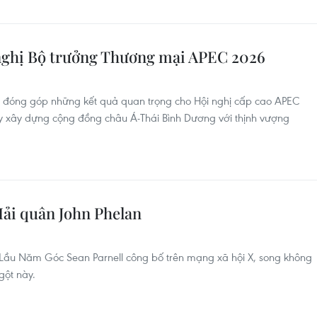
 nghị Bộ trưởng Thương mại APEC 2026
y đóng góp những kết quả quan trọng cho Hội nghị cấp cao APEC
y xây dựng cộng đồng châu Á-Thái Bình Dương với thịnh vượng
ải quân John Phelan
Lầu Năm Góc Sean Parnell công bố trên mạng xã hội X, song không
gột này.