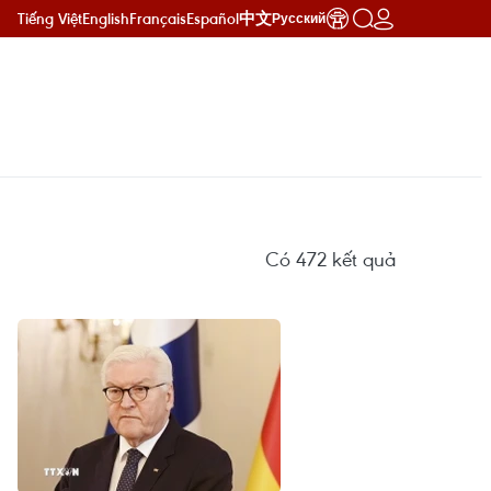
Tiếng Việt
English
Français
Español
中文
Русский
Có
472
kết quả