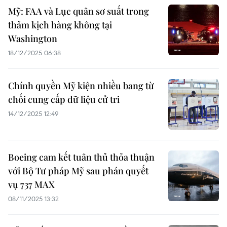
Mỹ: FAA và Lục quân sơ suất trong
thảm kịch hàng không tại
Washington
18/12/2025 06:38
Chính quyền Mỹ kiện nhiều bang từ
chối cung cấp dữ liệu cử tri
14/12/2025 12:49
Boeing cam kết tuân thủ thỏa thuận
với Bộ Tư pháp Mỹ sau phán quyết
vụ 737 MAX
08/11/2025 13:32