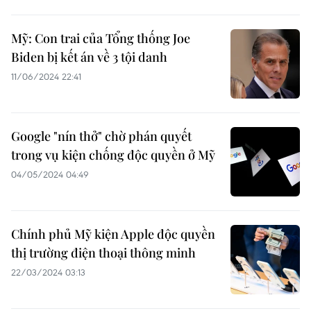
Mỹ: Con trai của Tổng thống Joe
Biden bị kết án về 3 tội danh
11/06/2024 22:41
Google "nín thở" chờ phán quyết
trong vụ kiện chống độc quyền ở Mỹ
04/05/2024 04:49
Chính phủ Mỹ kiện Apple độc quyền
thị trường điện thoại thông minh
22/03/2024 03:13