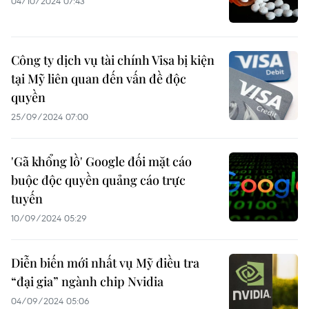
04/10/2024 07:43
Công ty dịch vụ tài chính Visa bị kiện
tại Mỹ liên quan đến vấn đề độc
quyền
25/09/2024 07:00
'Gã khổng lồ' Google đối mặt cáo
buộc độc quyền quảng cáo trực
tuyến
10/09/2024 05:29
Diễn biến mới nhất vụ Mỹ điều tra
“đại gia” ngành chip Nvidia
04/09/2024 05:06