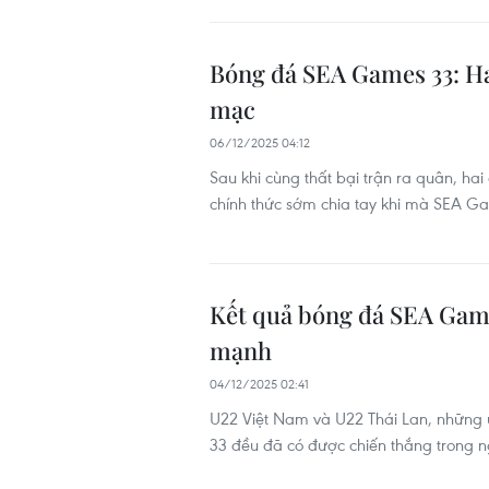
Bóng đá SEA Games 33: Ha
mạc
06/12/2025 04:12
Sau khi cùng thất bại trận ra quân, ha
chính thức sớm chia tay khi mà SEA G
Kết quả bóng đá SEA Game
mạnh
04/12/2025 02:41
U22 Việt Nam và U22 Thái Lan, nhữn
33 đều đã có được chiến thắng trong n