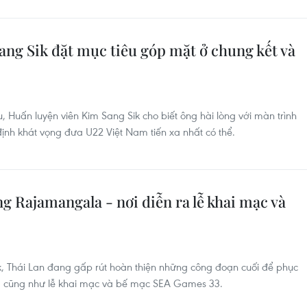
ng Sik đặt mục tiêu góp mặt ở chung kết và
, Huấn luyện viên Kim Sang Sik cho biết ông hài lòng với màn trình
định khát vọng đưa U22 Việt Nam tiến xa nhất có thể.
 Rajamangala - nơi diễn ra lễ khai mạc và
 Thái Lan đang gấp rút hoàn thiện những công đoạn cuối để phục
 cũng như lễ khai mạc và bế mạc SEA Games 33.