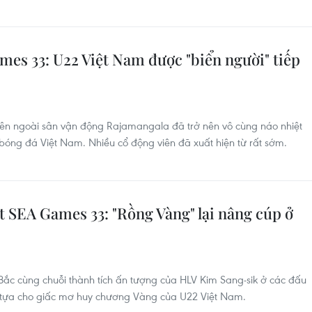
es 33: U22 Việt Nam được "biển người" tiếp
bên ngoài sân vận động Rajamangala đã trở nên vô cùng náo nhiệt
bóng đá Việt Nam. Nhiều cổ động viên đã xuất hiện từ rất sớm.
t SEA Games 33: "Rồng Vàng" lại nâng cúp ở
 Bắc cùng chuỗi thành tích ấn tượng của HLV Kim Sang-sik ở các đấu
tựa cho giấc mơ huy chương Vàng của U22 Việt Nam.