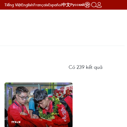
Tiếng Việt
English
Français
Español
中文
Русский
Có
239
kết quả