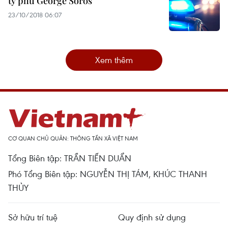
tỷ phú George Soros
23/10/2018 06:07
Xem thêm
CƠ QUAN CHỦ QUẢN: THÔNG TẤN XÃ VIỆT NAM
Tổng Biên tập: TRẦN TIẾN DUẨN
Phó Tổng Biên tập: NGUYỄN THỊ TÁM, KHÚC THANH
THỦY
Sở hữu trí tuệ
Quy định sử dụng