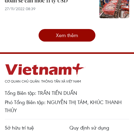
đoán sẽ cán mốc 11 tỷ USD
27/11/2022 08:39
Xem thêm
CƠ QUAN CHỦ QUẢN: THÔNG TẤN XÃ VIỆT NAM
Tổng Biên tập: TRẦN TIẾN DUẨN
Phó Tổng Biên tập: NGUYỄN THỊ TÁM, KHÚC THANH
THỦY
Sở hữu trí tuệ
Quy định sử dụng