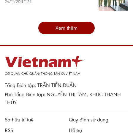
24/11/2011 11:24
Xem thêm
CƠ QUAN CHỦ QUẢN: THÔNG TẤN XÃ VIỆT NAM
Tổng Biên tập: TRẦN TIẾN DUẨN
Phó Tổng Biên tập: NGUYỄN THỊ TÁM, KHÚC THANH
THỦY
Sở hữu trí tuệ
Quy định sử dụng
RSS
Hỗ trợ