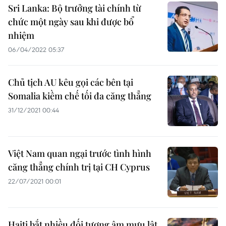
Sri Lanka: Bộ trưởng tài chính từ
chức một ngày sau khi được bổ
nhiệm
06/04/2022 05:37
Chủ tịch AU kêu gọi các bên tại
Somalia kiềm chế tối đa căng thẳng
31/12/2021 00:44
Việt Nam quan ngại trước tình hình
căng thẳng chính trị tại CH Cyprus
22/07/2021 00:01
Haiti bắt nhiều đối tượng âm mưu lật