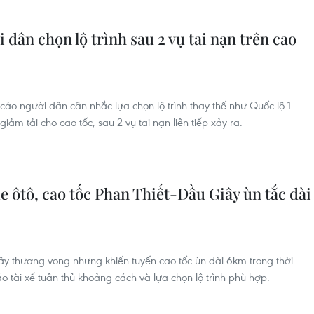
dân chọn lộ trình sau 2 vụ tai nạn trên cao
áo người dân cân nhắc lựa chọn lộ trình thay thế như Quốc lộ 1
m tải cho cao tốc, sau 2 vụ tai nạn liên tiếp xảy ra.
xe ôtô, cao tốc Phan Thiết-Dầu Giây ùn tắc dài
gây thương vong nhưng khiến tuyến cao tốc ùn dài 6km trong thời
 tài xế tuân thủ khoảng cách và lựa chọn lộ trình phù hợp.