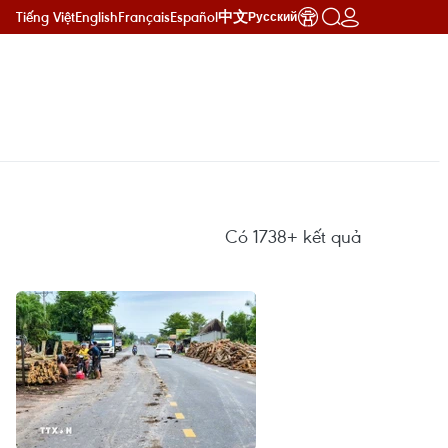
Tiếng Việt
English
Français
Español
中文
Русский
Có
1738+
kết quả