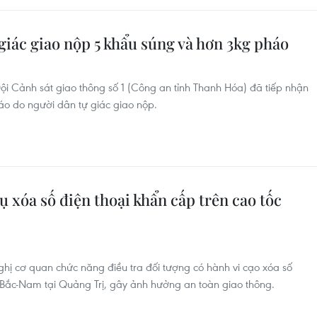
iác giao nộp 5 khẩu súng và hơn 3kg pháo
Đội Cảnh sát giao thông số 1 (Công an tỉnh Thanh Hóa) đã tiếp nhận
áo do người dân tự giác giao nộp.
ụ xóa số điện thoại khẩn cấp trên cao tốc
hị cơ quan chức năng điều tra đối tượng có hành vi cạo xóa số
c Bắc-Nam tại Quảng Trị, gây ảnh hưởng an toàn giao thông.