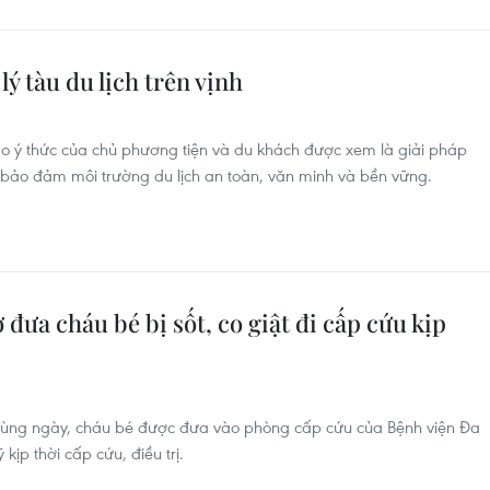
ý tàu du lịch trên vịnh
cao ý thức của chủ phương tiện và du khách được xem là giải pháp
bảo đảm môi trường du lịch an toàn, văn minh và bền vững.
 đưa cháu bé bị sốt, co giật đi cấp cứu kịp
ờ cùng ngày, cháu bé được đưa vào phòng cấp cứu của Bệnh viện Đa
ịp thời cấp cứu, điều trị.