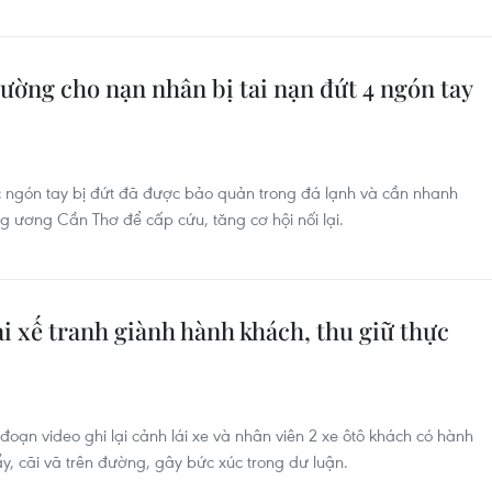
ường cho nạn nhân bị tai nạn đứt 4 ngón tay
c ngón tay bị đứt đã được bảo quản trong đá lạnh và cần nhanh
 ương Cần Thơ để cấp cứu, tăng cơ hội nối lại.
i xế tranh giành hành khách, thu giữ thực
c
đoạn video ghi lại cảnh lái xe và nhân viên 2 xe ôtô khách có hành
ẩy, cãi vã trên đường, gây bức xúc trong dư luận.