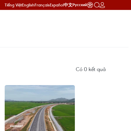
Tiếng Việt
English
Français
Español
中文
Русский
Có
0
kết quả