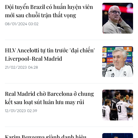
Đội tuyển Brazil có huấn luyện viên
mới sau chuỗi trận thất vọng
08/01/2024 03:02
HLV Ancelotti tự tin trước 'đại chiến'
Liverpool-Real Madrid
21/02/2023 04:28
Real Madrid chờ Barcelona ở chung
kết sau loạt sút luân lưu may rủi
12/01/2023 02:39
Karim Benzema giành danh hiệu