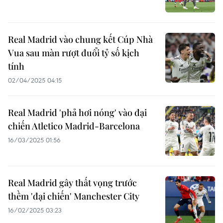
Real Madrid vào chung kết Cúp Nhà
Vua sau màn rượt đuổi tỷ số kịch
tính
02/04/2025 04:15
Real Madrid 'phả hơi nóng' vào đại
chiến Atletico Madrid-Barcelona
16/03/2025 01:56
Real Madrid gây thất vọng trước
thềm 'đại chiến' Manchester City
16/02/2025 03:23