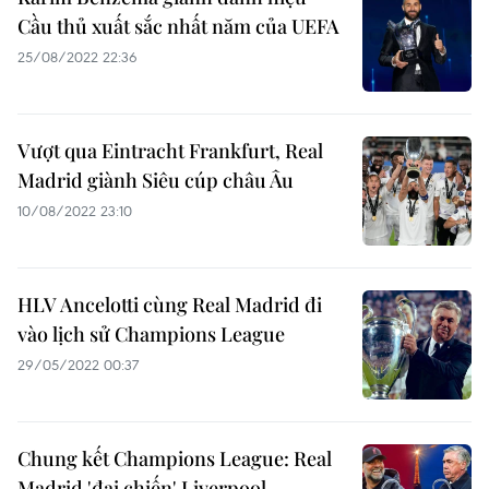
Cầu thủ xuất sắc nhất năm của UEFA
25/08/2022 22:36
Vượt qua Eintracht Frankfurt, Real
Madrid giành Siêu cúp châu Âu
10/08/2022 23:10
HLV Ancelotti cùng Real Madrid đi
vào lịch sử Champions League
29/05/2022 00:37
Chung kết Champions League: Real
Madrid 'đại chiến' Liverpool