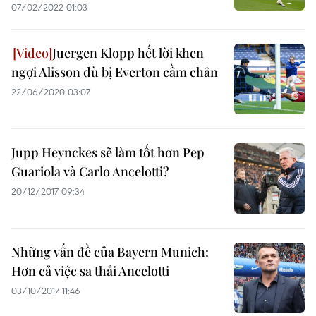
07/02/2022 01:03
Juergen Klopp hết lời khen
ngợi Alisson dù bị Everton cầm chân
22/06/2020 03:07
Jupp Heynckes sẽ làm tốt hơn Pep
Guariola và Carlo Ancelotti?
20/12/2017 09:34
Những vấn đề của Bayern Munich:
Hơn cả việc sa thải Ancelotti
03/10/2017 11:46