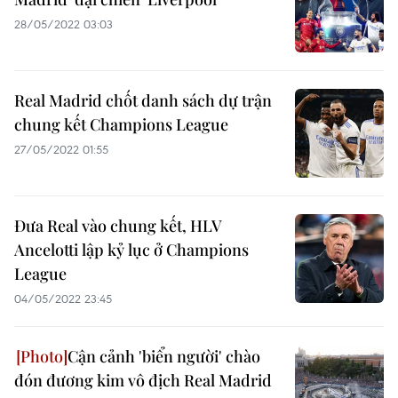
28/05/2022 03:03
Real Madrid chốt danh sách dự trận
chung kết Champions League
27/05/2022 01:55
Đưa Real vào chung kết, HLV
Ancelotti lập kỷ lục ở Champions
League
04/05/2022 23:45
Cận cảnh 'biển người' chào
đón đương kim vô địch Real Madrid