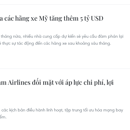
ủa các hãng xe Mỹ tăng thêm 5 tỷ USD
 tháng nữa, nhiều nhà cung cấp dự kiến sẽ yêu cầu đàm phán lại
ẽ thực sự tác động đến các hãng xe sau khoảng sáu tháng.
m Airlines đối mặt với áp lực chi phí, lợi
các kịch bản điều hành linh hoạt, tập trung tối ưu hóa mạng bay
iểm.