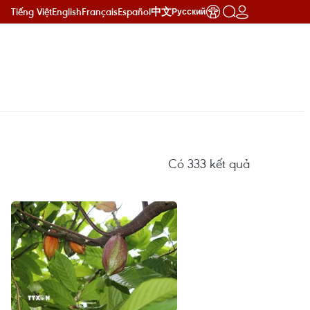
Tiếng Việt
English
Français
Español
中文
Русский
Có
333
kết quả