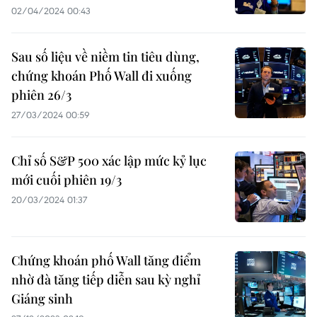
02/04/2024 00:43
Sau số liệu về niềm tin tiêu dùng,
chứng khoán Phố Wall đi xuống
phiên 26/3
27/03/2024 00:59
Chỉ số S&P 500 xác lập mức kỷ lục
mới cuối phiên 19/3
20/03/2024 01:37
Chứng khoán phố Wall tăng điểm
nhờ đà tăng tiếp diễn sau kỳ nghỉ
Giáng sinh