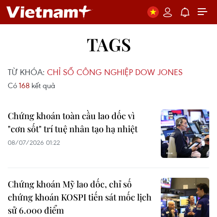
TAGS
TỪ KHÓA:
CHỈ SỐ CÔNG NGHIỆP DOW JONES
Có
168
kết quả
Chứng khoán toàn cầu lao dốc vì
"cơn sốt" trí tuệ nhân tạo hạ nhiệt
08/07/2026 01:22
Chứng khoán Mỹ lao dốc, chỉ số
chứng khoán KOSPI tiến sát mốc lịch
sử 6.000 điểm