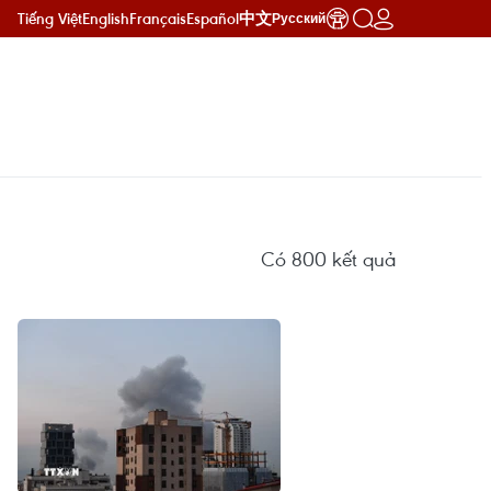
Tiếng Việt
English
Français
Español
中文
Русский
Có
800
kết quả