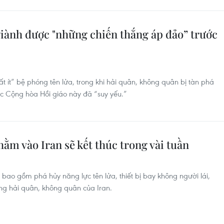
iành được "những chiến thắng áp đảo” trước
ất ít” bệ phóng tên lửa, trong khi hải quân, không quân bị tàn phá
c Cộng hòa Hồi giáo này đã “suy yếu.”
ằm vào Iran sẽ kết thúc trong vài tuần
 bao gồm phá hủy năng lực tên lửa, thiết bị bay không người lái,
ợng hải quân, không quân của Iran.