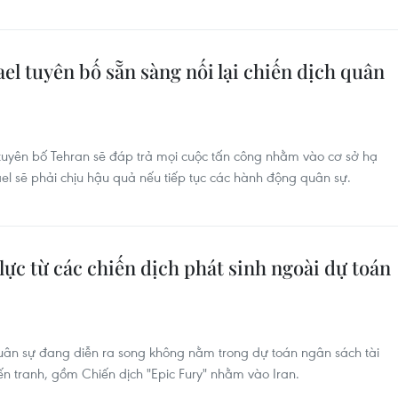
ael tuyên bố sẵn sàng nối lại chiến dịch quân
 tuyên bố Tehran sẽ đáp trả mọi cuộc tấn công nhằm vào cơ sở hạ
el sẽ phải chịu hậu quả nếu tiếp tục các hành động quân sự.
ực từ các chiến dịch phát sinh ngoài dự toán
uân sự đang diễn ra song không nằm trong dự toán ngân sách tài
n tranh, gồm Chiến dịch "Epic Fury" nhằm vào Iran.