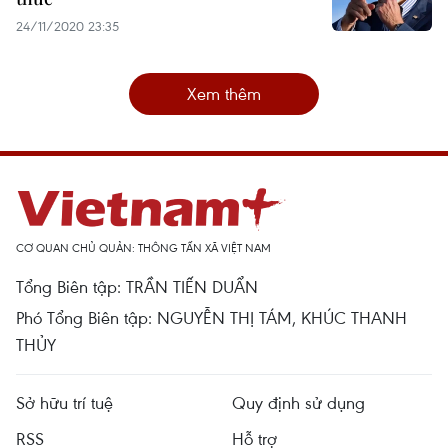
24/11/2020 23:35
Xem thêm
CƠ QUAN CHỦ QUẢN: THÔNG TẤN XÃ VIỆT NAM
Tổng Biên tập: TRẦN TIẾN DUẨN
Phó Tổng Biên tập: NGUYỄN THỊ TÁM, KHÚC THANH
THỦY
Sở hữu trí tuệ
Quy định sử dụng
RSS
Hỗ trợ