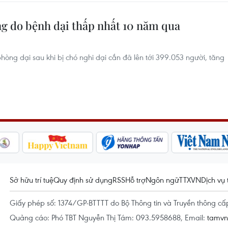
ng do bệnh dại thấp nhất 10 năm qua
hòng dại sau khi bị chó nghi dại cắn đã lên tới 399.053 người, tăng
Sở hữu trí tuệ
Quy định sử dụng
RSS
Hỗ trợ
Ngôn ngữ
TTXVN
Dịch vụ 
Giấy phép số: 1374/GP-BTTTT do Bộ Thông tin và Truyền thông c
Quảng cáo: Phó TBT Nguyễn Thị Tám: 093.5958688, Email:
tamv