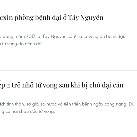
cxin phòng bệnh dại ở Tây Nguyên
rung ương, năm 2017 tại Tây Nguyên có 9 ca tử vong do bệnh dại;
 tử vong do bệnh dại.
ếp 2 trẻ nhỏ tử vong sau khi bị chó dại cắn
hích tinh thần, sợ gió, sợ nước và tiến triển bệnh ngày càng nặng. Dù
ng cả hai cháu đều tử vong.