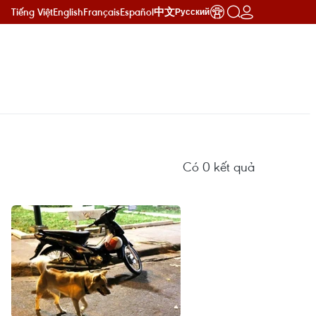
Tiếng Việt
English
Français
Español
中文
Русский
Có
0
kết quả