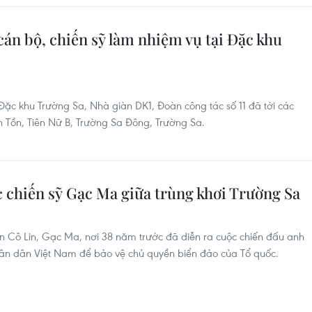
cán bộ, chiến sỹ làm nhiệm vụ tại Đặc khu
Đặc khu Trường Sa, Nhà giàn DK1, Đoàn công tác số 11 đã tới các
h Tồn, Tiên Nữ B, Trường Sa Đông, Trường Sa.
 chiến sỹ Gạc Ma giữa trùng khơi Trường Sa
ển Cô Lin, Gạc Ma, nơi 38 năm trước đã diễn ra cuộc chiến đấu anh
hân dân Việt Nam để bảo vệ chủ quyền biển đảo của Tổ quốc.