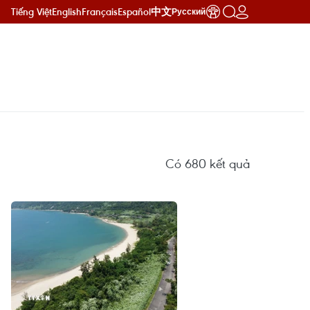
Tiếng Việt
English
Français
Español
中文
Русский
Có
680
kết quả