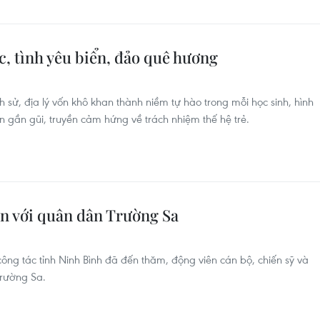
c, tình yêu biển, đảo quê hương
 sử, địa lý vốn khô khan thành niềm tự hào trong mỗi học sinh, hình
ên gần gũi, truyền cảm hứng về trách nhiệm thế hệ trẻ.
ến với quân dân Trường Sa
công tác tỉnh Ninh Bình đã đến thăm, động viên cán bộ, chiến sỹ và
Trường Sa.