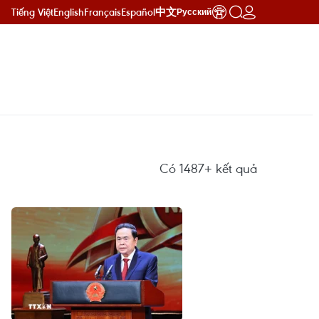
Tiếng Việt
English
Français
Español
中文
Русский
Có
1487+
kết quả