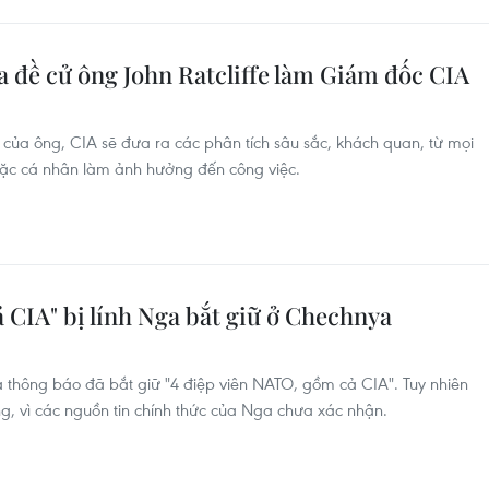
 đề cử ông John Ratcliffe làm Giám đốc CIA
 của ông, CIA sẽ đưa ra các phân tích sâu sắc, khách quan, từ mọi
hoặc cá nhân làm ảnh hưởng đến công việc.
 CIA" bị lính Nga bắt giữ ở Chechnya
 thông báo đã bắt giữ "4 điệp viên NATO, gồm cả CIA". Tuy nhiên
ng, vì các nguồn tin chính thức của Nga chưa xác nhận.