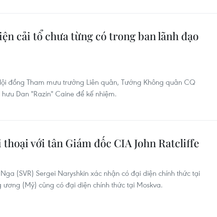
ện cải tổ chưa từng có trong ban lãnh đạo
h Hội đồng Tham mưu trưởng Liên quân, Tướng Không quân CQ
 hưu Dan "Razin" Caine để kế nhiệm.
 thoại với tân Giám đốc CIA John Ratcliffe
ga (SVR) Sergei Naryshkin xác nhận có đại diện chính thức tại
ương (Mỹ) cũng có đại diện chính thức tại Moskva.