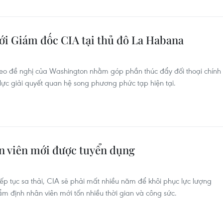
ới Giám đốc CIA tại thủ đô La Habana
heo đề nghị của Washington nhằm góp phần thúc đẩy đối thoại chính
 lực giải quyết quan hệ song phương phức tạp hiện tại.
ân viên mới được tuyển dụng
iếp tục sa thải, CIA sẽ phải mất nhiều năm để khôi phục lực lượng
ẩm định nhân viên mới tốn nhiều thời gian và công sức.