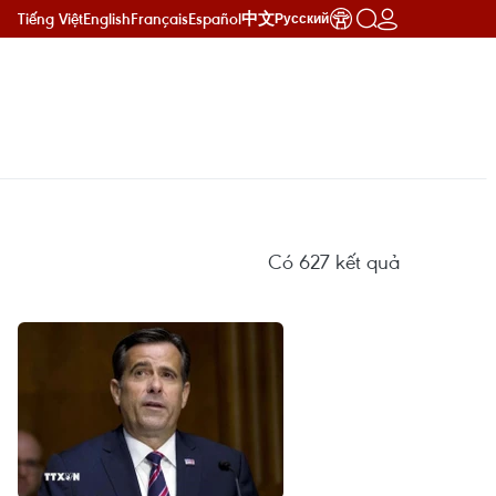
Tiếng Việt
English
Français
Español
中文
Русский
Có
627
kết quả