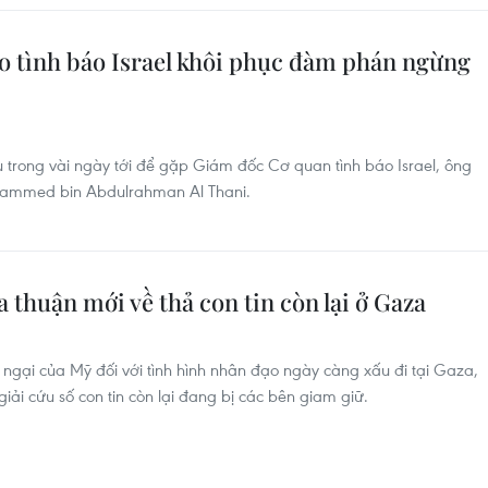
o tình báo Israel khôi phục đàm phán ngừng
u trong vài ngày tới để gặp Giám đốc Cơ quan tình báo Israel, ông
hammed bin Abdulrahman Al Thani.
 thuận mới về thả con tin còn lại ở Gaza
 ngại của Mỹ đối với tình hình nhân đạo ngày càng xấu đi tại Gaza,
iải cứu số con tin còn lại đang bị các bên giam giữ.