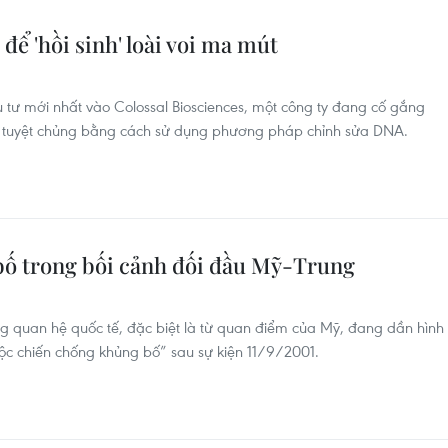
 để 'hồi sinh' loài voi ma mút
 tư mới nhất vào Colossal Biosciences, một công ty đang cố gắng
ã tuyệt chủng bằng cách sử dụng phương pháp chỉnh sửa DNA.
bố trong bối cảnh đối đầu Mỹ-Trung
ng quan hệ quốc tế, đặc biệt là từ quan điểm của Mỹ, đang dần hình
uộc chiến chống khủng bố” sau sự kiện 11/9/2001.