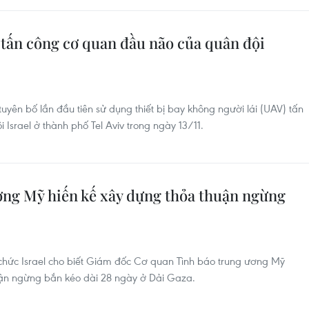
 tấn công cơ quan đầu não của quân đội
tuyên bố lần đầu tiên sử dụng thiết bị bay không người lái (UAV) tấn
Israel ở thành phố Tel Aviv trong ngày 13/11.
ơng Mỹ hiến kế xây dựng thỏa thuận ngừng
 chức Israel cho biết Giám đốc Cơ quan Tình báo trung ương Mỹ
huận ngừng bắn kéo dài 28 ngày ở Dải Gaza.