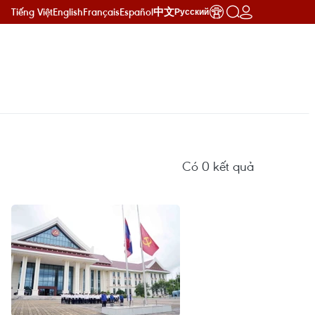
Tiếng Việt
English
Français
Español
中文
Русский
Có
0
kết quả