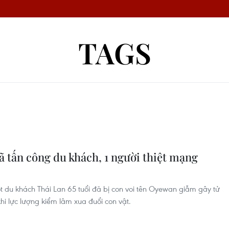
TAGS
ã tấn công du khách, 1 người thiệt mạng
t du khách Thái Lan 65 tuổi đã bị con voi tên Oyewan giẫm gây tử
khi lực lượng kiểm lâm xua đuổi con vật.