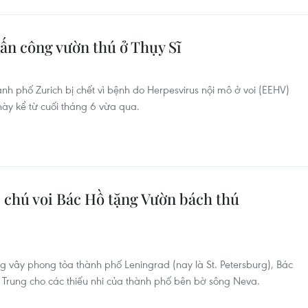
tấn công vườn thú ở Thụy Sĩ
ành phố Zurich bị chết vì bệnh do Herpesvirus nội mô ở voi (EEHV)
này kể từ cuối tháng 6 vừa qua.
 chú voi Bác Hồ tặng Vườn bách thú
vây phong tỏa thành phố Leningrad (nay là St. Petersburg), Bác
n Trung cho các thiếu nhi của thành phố bên bờ sông Neva.