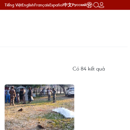
Tiếng Việt
English
Français
Español
中文
Русский
Có
84
kết quả