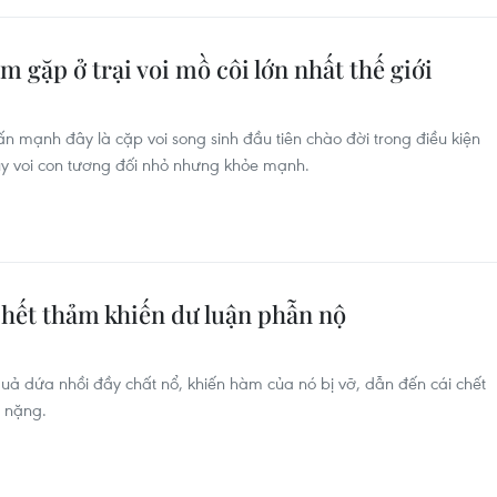
ếm gặp ở trại voi mồ côi lớn nhất thế giới
n mạnh đây là cặp voi song sinh đầu tiên chào đời trong điều kiện
tuy voi con tương đối nhỏ nhưng khỏe mạnh.
chết thảm khiến dư luận phẫn nộ
ả dứa nhồi đầy chất nổ, khiến hàm của nó bị vỡ, dẫn đến cái chết
á nặng.