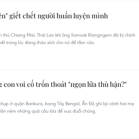
iên" giết chết người huấn luyện mình
ờn thú Chiang Mai, Thái Lan khi ông Somsak Riangngern đã bị chính
hết trong lúc đang tháo xích cho nó để tắm rửa.
 con voi cố trốn thoát "ngọn lửa thù hận?"
chụp ở quận Bankura, bang Tây Bengal, Ấn Độ ghi lại cảnh hai mẹ
 dân ném những quả cầu lửa để xua đuổi chúng.