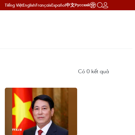
Tiếng Việt
English
Français
Español
中文
Русский
Có
0
kết quả