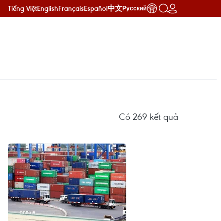
Tiếng Việt
English
Français
Español
中文
Русский
Có
269
kết quả