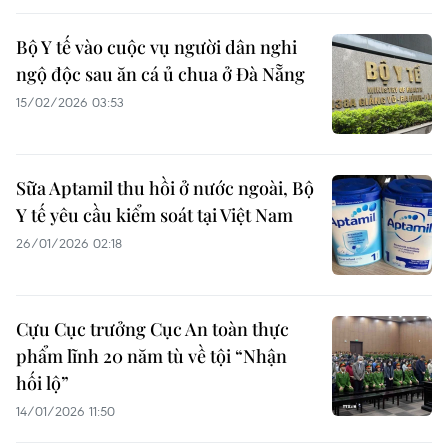
Bộ Y tế vào cuộc vụ người dân nghi
ngộ độc sau ăn cá ủ chua ở Đà Nẵng
15/02/2026 03:53
Sữa Aptamil thu hồi ở nước ngoài, Bộ
Y tế yêu cầu kiểm soát tại Việt Nam
26/01/2026 02:18
Cựu Cục trưởng Cục An toàn thực
phẩm lĩnh 20 năm tù về tội “Nhận
hối lộ”
14/01/2026 11:50