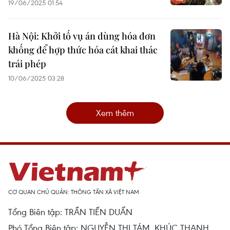
19/06/2025 01:54
Hà Nội: Khởi tố vụ án dùng hóa đơn
khống để hợp thức hóa cát khai thác
trái phép
10/06/2025 03:28
Xem thêm
CƠ QUAN CHỦ QUẢN: THÔNG TẤN XÃ VIỆT NAM
Tổng Biên tập: TRẦN TIẾN DUẨN
Phó Tổng Biên tập: NGUYỄN THỊ TÁM, KHÚC THANH