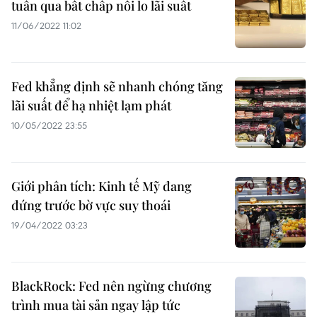
tuần qua bất chấp nỗi lo lãi suất
11/06/2022 11:02
Fed khẳng định sẽ nhanh chóng tăng
lãi suất để hạ nhiệt lạm phát
10/05/2022 23:55
Giới phân tích: Kinh tế Mỹ đang
đứng trước bờ vực suy thoái
19/04/2022 03:23
BlackRock: Fed nên ngừng chương
trình mua tài sản ngay lập tức