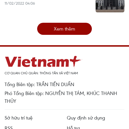
11/02/2022 04:06
Xem thêm
CƠ QUAN CHỦ QUẢN: THÔNG TẤN XÃ VIỆT NAM
Tổng Biên tập: TRẦN TIẾN DUẨN
Phó Tổng Biên tập: NGUYỄN THỊ TÁM, KHÚC THANH
THỦY
Sở hữu trí tuệ
Quy định sử dụng
RSS
Hỗ trợ