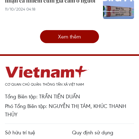
nhận ca nhiễm cúm gia cầm ở người
11/10/2024 04:18
Xem thêm
CƠ QUAN CHỦ QUẢN: THÔNG TẤN XÃ VIỆT NAM
Tổng Biên tập: TRẦN TIẾN DUẨN
Phó Tổng Biên tập: NGUYỄN THỊ TÁM, KHÚC THANH
THỦY
Sở hữu trí tuệ
Quy định sử dụng