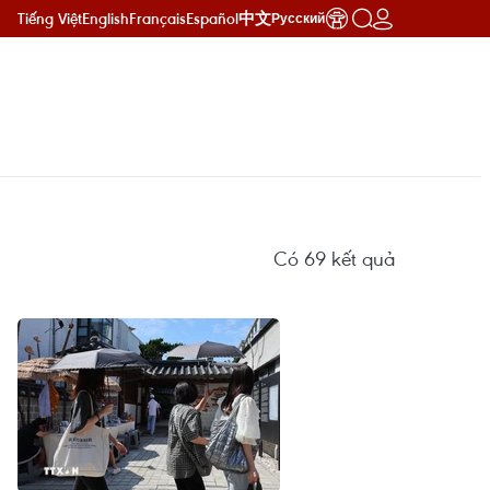
Tiếng Việt
English
Français
Español
中文
Русский
Có
69
kết quả