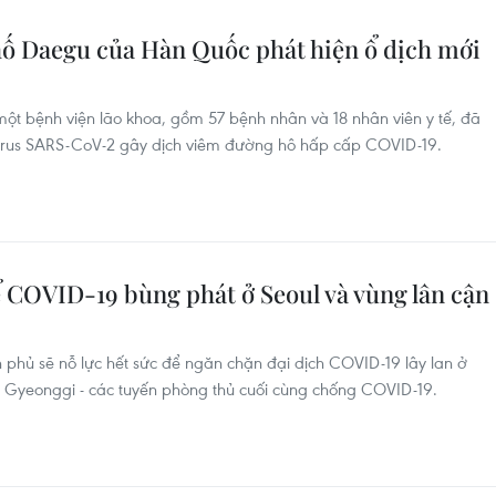
ố Daegu của Hàn Quốc phát hiện ổ dịch mới
một bệnh viện lão khoa, gồm 57 bệnh nhân và 18 nhân viên y tế, đã
 virus SARS-CoV-2 gây dịch viêm đường hô hấp cấp COVID-19.
 COVID-19 bùng phát ở Seoul và vùng lân cận
phủ sẽ nỗ lực hết sức để ngăn chặn đại dịch COVID-19 lây lan ở
nh Gyeonggi - các tuyến phòng thủ cuối cùng chống COVID-19.