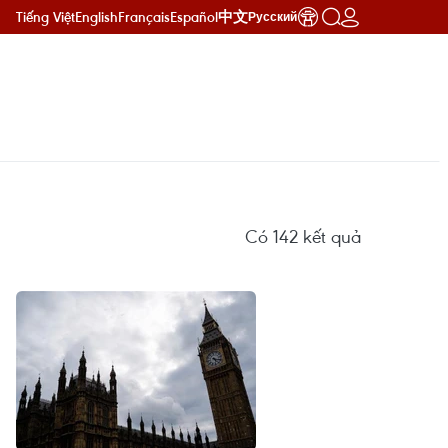
Tiếng Việt
English
Français
Español
中文
Русский
Có
142
kết quả