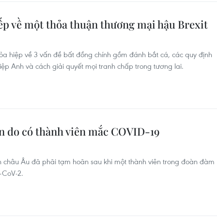
p về một thỏa thuận thương mại hậu Brexit
ỏa hiệp về 3 vấn đề bất đồng chính gồm đánh bắt cá, các quy định
iệp Anh và cách giải quyết mọi tranh chấp trong tương lai.
n do có thành viên mắc COVID-19
h châu Âu đã phãi tạm hoãn sau khi một thành viên trong đoàn đàm
-CoV-2.