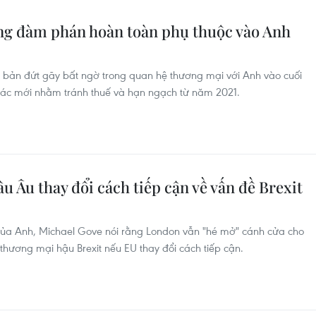
rong đàm phán hoàn toàn phụ thuộc vào Anh
h bản đứt gãy bất ngờ trong quan hệ thương mại với Anh vào cuối
 tác mới nhằm tránh thuế và hạn ngạch từ năm 2021.
u Âu thay đổi cách tiếp cận về vấn đề Brexit
 của Anh, Michael Gove nói rằng London vẫn "hé mở" cánh cửa cho
hương mại hậu Brexit nếu EU thay đổi cách tiếp cận.