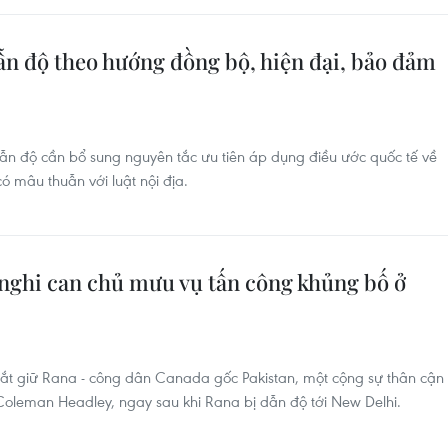
ẫn độ theo hướng đồng bộ, hiện đại, bảo đảm
Dẫn độ cần bổ sung nguyên tắc ưu tiên áp dụng điều ước quốc tế về
ó mâu thuẫn với luật nội địa.
nghi can chủ mưu vụ tấn công khủng bố ở
ắt giữ Rana - công dân Canada gốc Pakistan, một cộng sự thân cận
Coleman Headley, ngay sau khi Rana bị dẫn độ tới New Delhi.