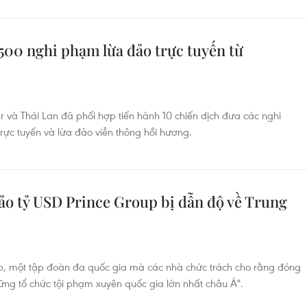
500 nghi phạm lừa đảo trực tuyến từ
và Thái Lan đã phối hợp tiến hành 10 chiến dịch đưa các nghi
ực tuyến và lừa đảo viễn thông hồi hương.
ảo tỷ USD Prince Group bị dẫn độ về Trung
up, một tập đoàn đa quốc gia mà các nhà chức trách cho rằng đóng
hững tổ chức tội phạm xuyên quốc gia lớn nhất châu Á".