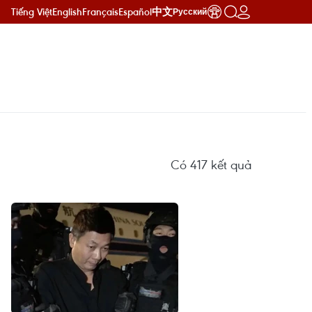
Tiếng Việt
English
Français
Español
中文
Русский
Có
417
kết quả