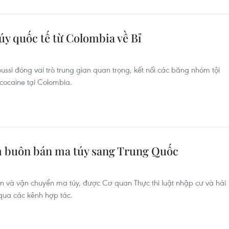
úy quốc tế từ Colombia về Bỉ
ssi đóng vai trò trung gian quan trọng, kết nối các băng nhóm tội
cocaine tại Colombia.
 buôn bán ma túy sang Trung Quốc
n và vận chuyển ma túy, được Cơ quan Thực thi luật nhập cư và hải
ua các kênh hợp tác.