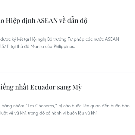
ảo Hiệp định ASEAN về dẫn độ
 được ký kết tại Hội nghị Bộ trưởng Tư pháp các nước ASEAN
/11 tại thủ đô Manila của Philippines.
tiếng nhất Ecuador sang Mỹ
ĩnh băng nhóm “Los Choneros,” bị cáo buộc liên quan đến buôn bán
ật về vũ khí, trong đó có hành vi buôn lậu vũ khí.