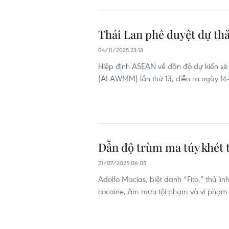
Thái Lan phê duyệt dự th
04/11/2025 23:13
Hiệp định ASEAN về dẫn độ dự kiến sẽ
(ALAWMM) lần thứ 13, diễn ra ngày 14-15
Dẫn độ trùm ma túy khét 
21/07/2025 06:05
Adolfo Macias, biệt danh “Fito,” thủ l
cocaine, âm mưu tội phạm và vi phạm lu