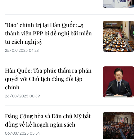
"Bão" chính trị tại Hàn Quốc: 45
thành viên PPP bị đề nghị bãi miễn
tư cách nghị sỹ
25/07/2025 04:23
Hàn Quốc: Tòa phúc thẩm ra phán
quyết với Chủ tịch đảng đối lập
chính
26/03/2025 00:39
Đảng Cộng hòa và Dân chủ Mỹ bất
đồng về kế hoạch ngân sách
06/03/2025 05:54