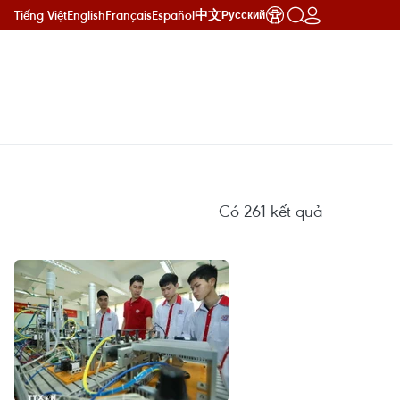
Tiếng Việt
English
Français
Español
中文
Русский
Có
261
kết quả