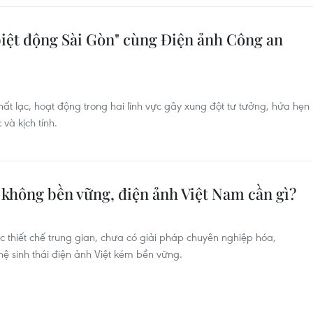
ệt động Sài Gòn" cùng Điện ảnh Công an
ất lạc, hoạt động trong hai lĩnh vực gây xung đột tư tưởng, hứa hẹn
và kịch tính.
hông bền vững, điện ảnh Việt Nam cần gì?
ác thiết chế trung gian, chưa có giải pháp chuyên nghiệp hóa,
hệ sinh thái điện ảnh Việt kém bền vững.