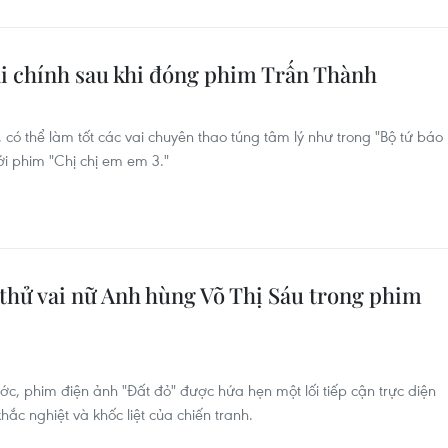
ai chính sau khi đóng phim Trấn Thành
 có thể làm tốt các vai chuyên thao túng tâm lý như trong "Bộ tứ báo
ới phim "Chị chị em em 3."
 thử vai nữ Anh hùng Võ Thị Sáu trong phim
c, phim điện ảnh "Đất đỏ" được hứa hẹn một lối tiếp cận trực diện
hắc nghiệt và khốc liệt của chiến tranh.