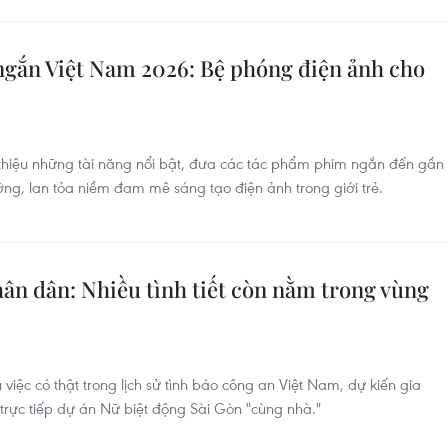
ngắn Việt Nam 2026: Bệ phóng điện ảnh cho
i thiệu những tài năng nổi bật, đưa các tác phẩm phim ngắn đến gần
ng, lan tỏa niềm đam mê sáng tạo điện ảnh trong giới trẻ.
ân dân: Nhiều tình tiết còn nằm trong vùng
ệc có thật trong lịch sử tình báo công an Việt Nam, dự kiến gia
rực tiếp dự án Nữ biệt động Sài Gòn "cùng nhà."