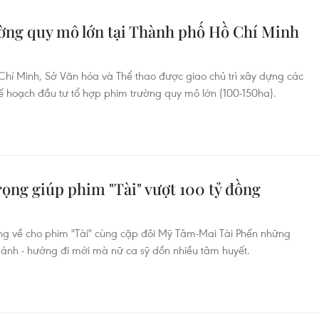
ờng quy mô lớn tại Thành phố Hồ Chí Minh
hí Minh, Sở Văn hóa và Thể thao được giao chủ trì xây dựng các
kế hoạch đầu tư tổ hợp phim trường quy mô lớn (100-150ha).
ọng giúp phim "Tài" vượt 100 tỷ đồng
ng về cho phim "Tài" cùng cặp đôi Mỹ Tâm-Mai Tài Phến những
n ảnh - hướng đi mới mà nữ ca sỹ dồn nhiều tâm huyết.