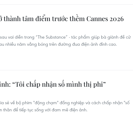
ở thành tâm điểm trước thềm Cannes 2026
au vai diễn trong “The Substance” - tác phẩm giúp bà giành đề cử
 sau nhiều năm vắng bóng trên đường đua điện ảnh đỉnh cao.
nh: “Tôi chấp nhận số mình thị phi”
chia sẻ về bộ phim "động chạm" đồng nghiệp và cách chấp nhận "số
ản thân để tiếp tục sống với đam mê điện ảnh.