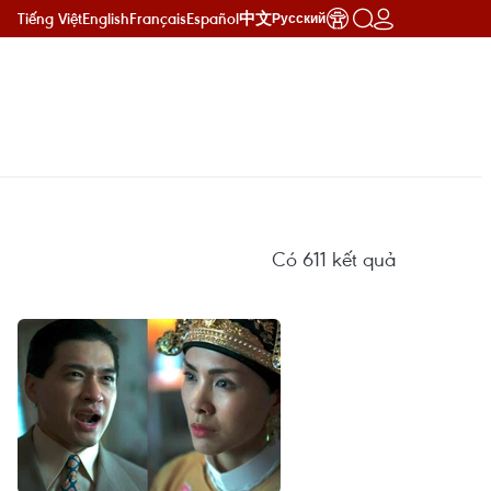
Tiếng Việt
English
Français
Español
中文
Русский
Có
611
kết quả