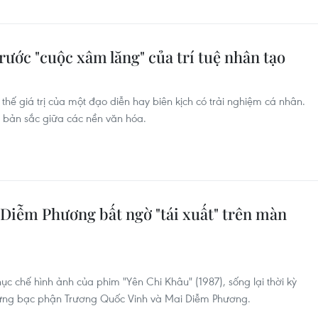
rước "cuộc xâm lăng" của trí tuệ nhân tạo
thế giá trị của một đạo diễn hay biên kịch có trải nghiệm cá nhân.
là bản sắc giữa các nền văn hóa.
Diễm Phương bất ngờ "tái xuất" trên màn
c chế hình ảnh của phim "Yên Chi Khâu" (1987), sống lại thời kỳ
nhưng bạc phận Trương Quốc Vinh và Mai Diễm Phương.