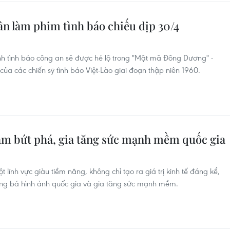
n làm phim tình báo chiếu dịp 30/4
h tình báo công an sẽ được hé lộ trong "Mật mã Đông Dương" -
của các chiến sỹ tình báo Việt-Lào giai đoạn thập niên 1960.
Nam bứt phá, gia tăng sức mạnh mềm quốc gia
lĩnh vực giàu tiềm năng, không chỉ tạo ra giá trị kinh tế đáng kể,
ng bá hình ảnh quốc gia và gia tăng sức mạnh mềm.