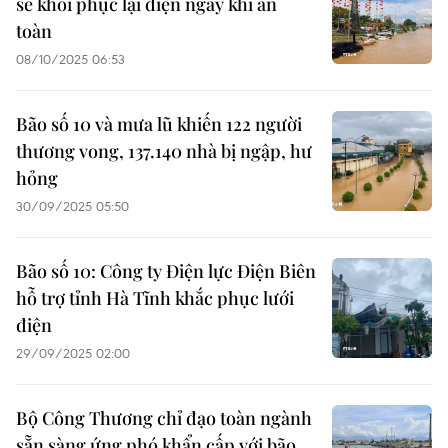
sẽ khôi phục lại điện ngay khi an
toàn
08/10/2025 06:53
Bão số 10 và mưa lũ khiến 122 người
thương vong, 137.140 nhà bị ngập, hư
hỏng
30/09/2025 05:50
Bão số 10: Công ty Điện lực Điện Biên
hỗ trợ tỉnh Hà Tĩnh khắc phục lưới
điện
29/09/2025 02:00
Bộ Công Thương chỉ đạo toàn ngành
sẵn sàng ứng phó khẩn cấp với bão