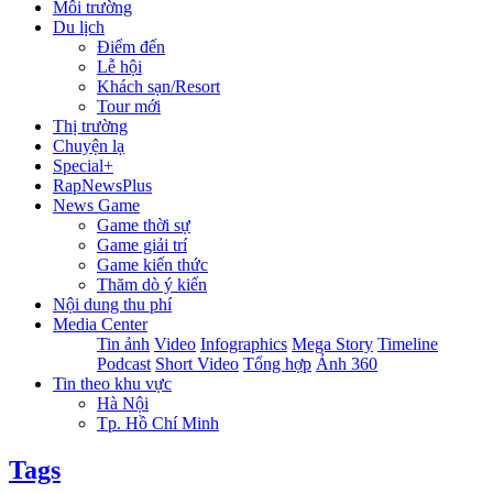
Môi trường
Du lịch
Điểm đến
Lễ hội
Khách sạn/Resort
Tour mới
Thị trường
Chuyện lạ
Special+
RapNewsPlus
News Game
Game thời sự
Game giải trí
Game kiến thức
Thăm dò ý kiến
Nội dung thu phí
Media Center
Tin ảnh
Video
Infographics
Mega Story
Timeline
Podcast
Short Video
Tổng hợp
Ảnh 360
Tin theo khu vực
Hà Nội
Tp. Hồ Chí Minh
Tags