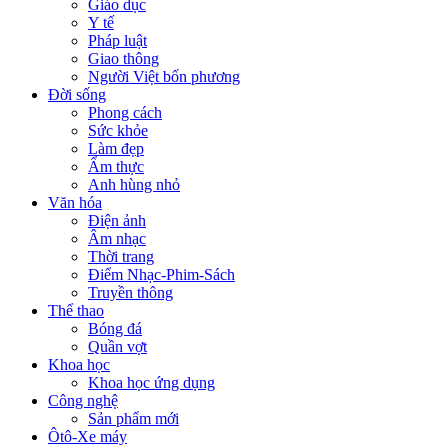
Giáo dục
Y tế
Pháp luật
Giao thông
Người Việt bốn phương
Đời sống
Phong cách
Sức khỏe
Làm đẹp
Ẩm thực
Anh hùng nhỏ
Văn hóa
Điện ảnh
Âm nhạc
Thời trang
Điểm Nhạc-Phim-Sách
Truyền thông
Thể thao
Bóng đá
Quần vợt
Khoa học
Khoa học ứng dụng
Công nghệ
Sản phẩm mới
Ôtô-Xe máy