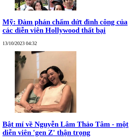
Mỹ: Đàm phán chấm dứt đình công của
các diễn viên Hollywood thất bại
13/10/2023 04:32
Bật mí về Nguyễn Lâm Thảo Tâm - một
diễn viên 'gen Z' thận trọng