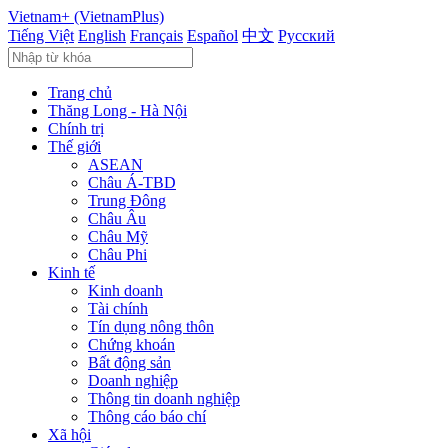
Vietnam+ (VietnamPlus)
Tiếng Việt
English
Français
Español
中文
Русский
Trang chủ
Thăng Long - Hà Nội
Chính trị
Thế giới
ASEAN
Châu Á-TBD
Trung Đông
Châu Âu
Châu Mỹ
Châu Phi
Kinh tế
Kinh doanh
Tài chính
Tín dụng nông thôn
Chứng khoán
Bất động sản
Doanh nghiệp
Thông tin doanh nghiệp
Thông cáo báo chí
Xã hội