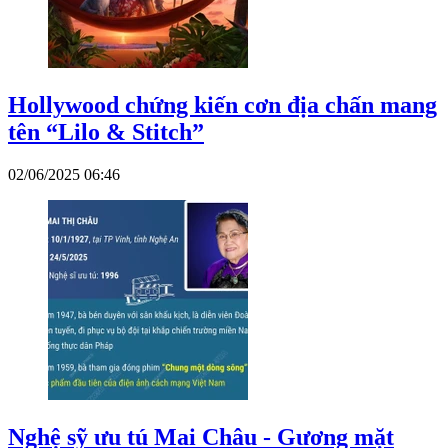
Hollywood chứng kiến cơn địa chấn mang
tên “Lilo & Stitch”
02/06/2025 06:46
Nghệ sỹ ưu tú Mai Châu - Gương mặt