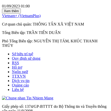
01/09/2023 01:00
Xem thêm
Vietnam+ (VietnamPlus)
Cơ quan chủ quản: THÔNG TẤN XÃ VIỆT NAM
Tổng Biên tập: TRẦN TIẾN DUẨN
Phó Tổng Biên tập: NGUYỄN THỊ TÁM, KHÚC THANH
THỦY
Sở hữu trí tuệ
Quy định sử dụng
RSS
Hỗ trợ
Ngôn ngữ
TTXVN
Dịch vụ tin
Quảng cáo
Liên hệ
Giấy phép số: 1374/GP-BTTTT do Bộ Thông tin và Truyền thông
cấp ngày 11/9/2008.