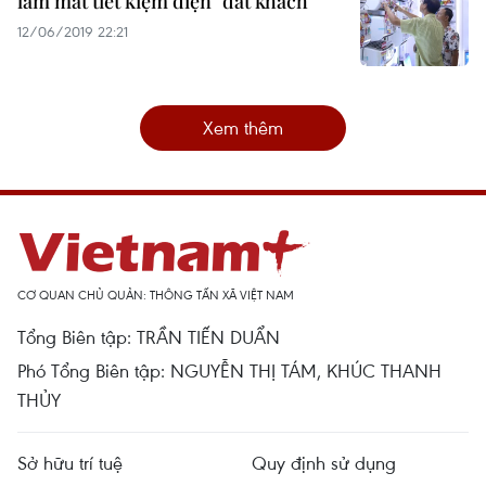
làm mát tiết kiệm điện "đắt khách"
12/06/2019 22:21
Xem thêm
CƠ QUAN CHỦ QUẢN: THÔNG TẤN XÃ VIỆT NAM
Tổng Biên tập: TRẦN TIẾN DUẨN
Phó Tổng Biên tập: NGUYỄN THỊ TÁM, KHÚC THANH
THỦY
Sở hữu trí tuệ
Quy định sử dụng