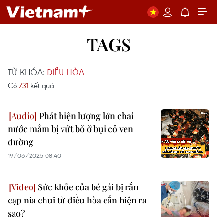
TAGS
TỪ KHÓA:
ĐIỀU HÒA
Có
731
kết quả
Phát hiện lượng lớn chai
nước mắm bị vứt bỏ ở bụi cỏ ven
đường
19/06/2025 08:40
Sức khỏe của bé gái bị rắn
cạp nia chui từ điều hòa cắn hiện ra
sao?