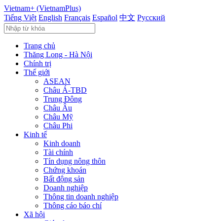
Vietnam+ (VietnamPlus)
Tiếng Việt
English
Français
Español
中文
Русский
Trang chủ
Thăng Long - Hà Nội
Chính trị
Thế giới
ASEAN
Châu Á-TBD
Trung Đông
Châu Âu
Châu Mỹ
Châu Phi
Kinh tế
Kinh doanh
Tài chính
Tín dụng nông thôn
Chứng khoán
Bất động sản
Doanh nghiệp
Thông tin doanh nghiệp
Thông cáo báo chí
Xã hội