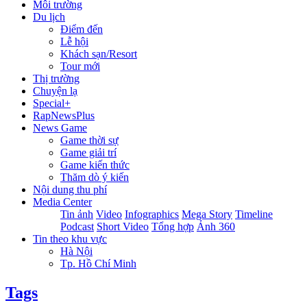
Môi trường
Du lịch
Điểm đến
Lễ hội
Khách sạn/Resort
Tour mới
Thị trường
Chuyện lạ
Special+
RapNewsPlus
News Game
Game thời sự
Game giải trí
Game kiến thức
Thăm dò ý kiến
Nội dung thu phí
Media Center
Tin ảnh
Video
Infographics
Mega Story
Timeline
Podcast
Short Video
Tổng hợp
Ảnh 360
Tin theo khu vực
Hà Nội
Tp. Hồ Chí Minh
Tags