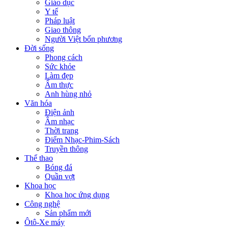
Giáo dục
Y tế
Pháp luật
Giao thông
Người Việt bốn phương
Đời sống
Phong cách
Sức khỏe
Làm đẹp
Ẩm thực
Anh hùng nhỏ
Văn hóa
Điện ảnh
Âm nhạc
Thời trang
Điểm Nhạc-Phim-Sách
Truyền thông
Thể thao
Bóng đá
Quần vợt
Khoa học
Khoa học ứng dụng
Công nghệ
Sản phẩm mới
Ôtô-Xe máy