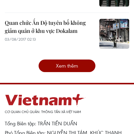
Quan chức Ấn Độ tuyên bố không
giảm quân ở khu vực Dokalam
03/08/2017 02:13
Xem thêm
CƠ QUAN CHỦ QUẢN: THÔNG TẤN XÃ VIỆT NAM
Tổng Biên tập: TRẦN TIẾN DUẨN
Phó Tổng Biên tập: NGUYỄN THỊ TÁM, KHÚC THANH