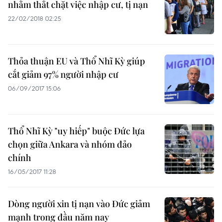
nhằm thắt chặt việc nhập cư, tị nạn
22/02/2018 02:25
Thỏa thuận EU và Thổ Nhĩ Kỳ giúp
cắt giảm 97% người nhập cư
06/09/2017 15:06
Thổ Nhĩ Kỳ "uy hiếp" buộc Đức lựa
chọn giữa Ankara và nhóm đảo
chính
16/05/2017 11:28
Dòng người xin tị nạn vào Đức giảm
mạnh trong đầu năm nay