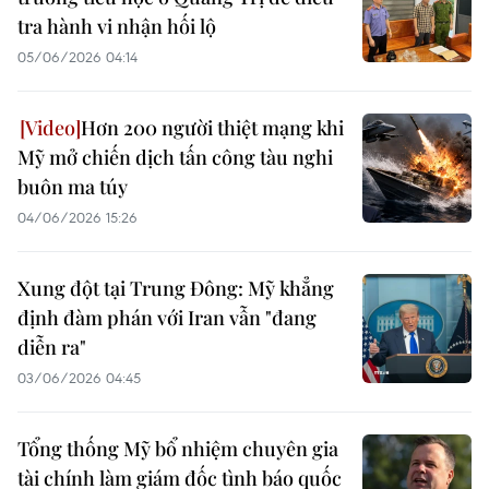
tra hành vi nhận hối lộ
05/06/2026 04:14
Hơn 200 người thiệt mạng khi
Mỹ mở chiến dịch tấn công tàu nghi
buôn ma túy
04/06/2026 15:26
Xung đột tại Trung Đông: Mỹ khẳng
định đàm phán với Iran vẫn "đang
diễn ra"
03/06/2026 04:45
Tổng thống Mỹ bổ nhiệm chuyên gia
tài chính làm giám đốc tình báo quốc