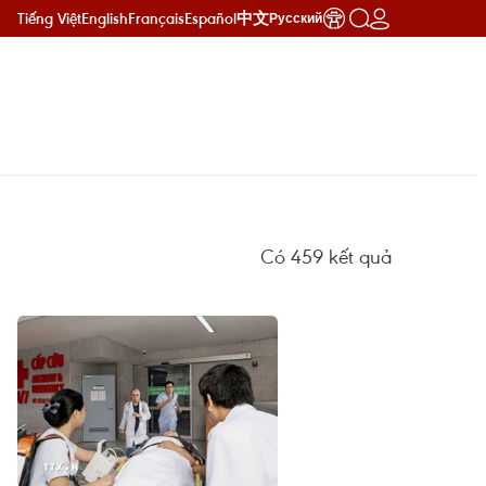
Tiếng Việt
English
Français
Español
中文
Русский
Có
459
kết quả