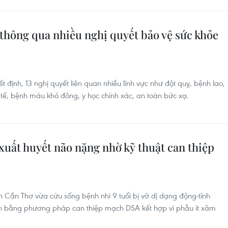
i thông qua nhiều nghị quyết bảo vệ sức khỏe
ịnh, 13 nghị quyết liên quan nhiều lĩnh vực như đột quỵ, bệnh lao,
 tế, bệnh máu khó đông, y học chính xác, an toàn bức xạ.
xuất huyết não nặng nhờ kỹ thuật can thiệp
 Cần Thơ vừa cứu sống bệnh nhi 9 tuổi bị vỡ dị dạng động-tĩnh
h bằng phương pháp can thiệp mạch DSA kết hợp vi phẫu ít xâm