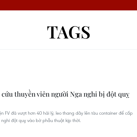
TAGS
 cứu thuyền viên người Nga nghi bị đột quỵ
ện FV đã vượt hơn 40 hải lý, leo thang dây lên tàu container để cấp
nghi đột quỵ vào bờ phẫu thuật kịp thời.