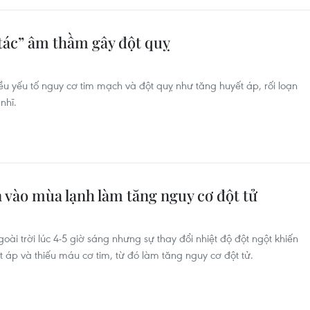
 tác” âm thầm gây đột quỵ
hiều yếu tố nguy cơ tim mạch và đột quỵ như tăng huyết áp, rối loạn
nhĩ.
 vào mùa lạnh làm tăng nguy cơ đột tử
oài trời lúc 4-5 giờ sáng nhưng sự thay đổi nhiệt độ đột ngột khiến
 áp và thiếu máu cơ tim, từ đó làm tăng nguy cơ đột tử.