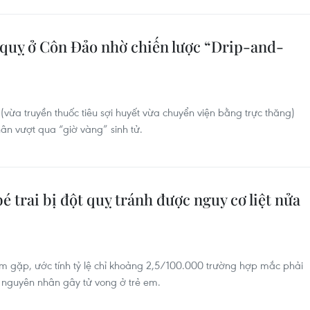
 quỵ ở Côn Đảo nhờ chiến lược “Drip-and-
p (vừa truyền thuốc tiêu sợi huyết vừa chuyển viện bằng trực thăng)
ân vượt qua “giờ vàng” sinh tử.
é trai bị đột quỵ tránh được nguy cơ liệt nửa
ếm gặp, ước tính tỷ lệ chỉ khoảng 2,5/100.000 trường hợp mắc phải
0 nguyên nhân gây tử vong ở trẻ em.