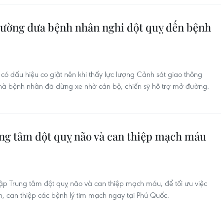
đường đưa bệnh nhân nghi đột quỵ đến bệnh
ó dấu hiệu co giật nên khi thấy lực lượng Cảnh sát giao thông
à bệnh nhân đã dừng xe nhờ cán bộ, chiến sỹ hỗ trợ mở đường.
ung tâm đột quỵ não và can thiệp mạch máu
ập Trung tâm đột quỵ não và can thiệp mạch máu, để tối ưu việc
h, can thiệp các bệnh lý tim mạch ngay tại Phú Quốc.