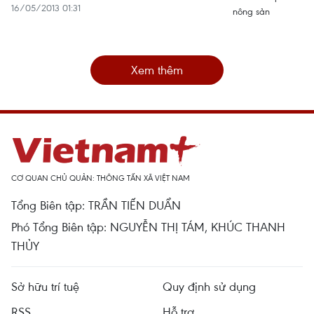
16/05/2013 01:31
Xem thêm
CƠ QUAN CHỦ QUẢN: THÔNG TẤN XÃ VIỆT NAM
Tổng Biên tập: TRẦN TIẾN DUẨN
Phó Tổng Biên tập: NGUYỄN THỊ TÁM, KHÚC THANH
THỦY
Sở hữu trí tuệ
Quy định sử dụng
RSS
Hỗ trợ