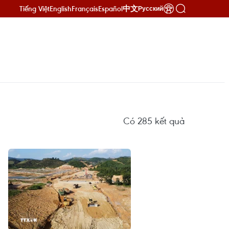
Tiếng Việt
English
Français
Español
中文
Русский
Có
285
kết quả