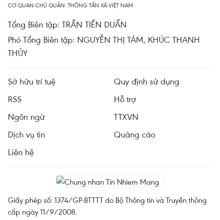
CƠ QUAN CHỦ QUẢN: THÔNG TẤN XÃ VIỆT NAM
Tổng Biên tập: TRẦN TIẾN DUẨN
Phó Tổng Biên tập: NGUYỄN THỊ TÁM, KHÚC THANH
THỦY
Sở hữu trí tuệ
Quy định sử dụng
RSS
Hỗ trợ
Ngôn ngữ
TTXVN
Dịch vụ tin
Quảng cáo
Liên hệ
Giấy phép số: 1374/GP-BTTTT do Bộ Thông tin và Truyền thông
cấp ngày 11/9/2008.